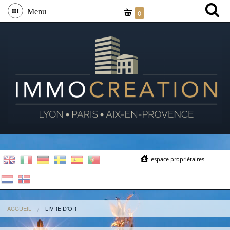
Menu
0
espace propriétaires
ACCUEIL
LIVRE D'OR