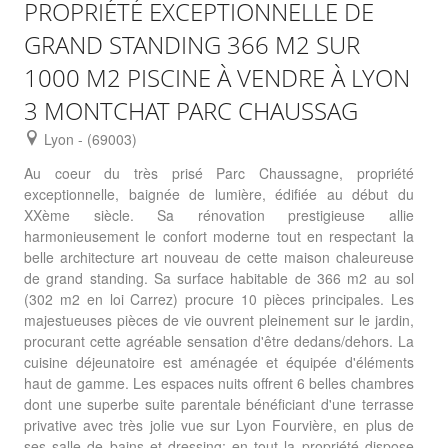
PROPRIÉTÉ EXCEPTIONNELLE DE
GRAND STANDING 366 M2 SUR
1000 M2 PISCINE À VENDRE À LYON
3 MONTCHAT PARC CHAUSSAG
Lyon - (69003)
Au coeur du très prisé Parc Chaussagne, propriété
exceptionnelle, baignée de lumière, édifiée au début du
XXème siècle. Sa rénovation prestigieuse allie
harmonieusement le confort moderne tout en respectant la
belle architecture art nouveau de cette maison chaleureuse
de grand standing. Sa surface habitable de 366 m2 au sol
(302 m2 en loi Carrez) procure 10 pièces principales. Les
majestueuses pièces de vie ouvrent pleinement sur le jardin,
procurant cette agréable sensation d'être dedans/dehors. La
cuisine déjeunatoire est aménagée et équipée d'éléments
haut de gamme. Les espaces nuits offrent 6 belles chambres
dont une superbe suite parentale bénéficiant d'une terrasse
privative avec très jolie vue sur Lyon Fourvière, en plus de
ses salle de bains et dressing; en tout la propriété dispose