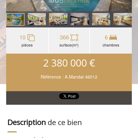
10
366
6
pièces
surface(m²)
chambres
2 380 000 €
Référence : A.Mandat 46012
Description
de ce bien